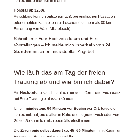
Tontechnik bringe ich immer mit.
Honorar ab 1250€
Aufschläge können entstehen, z. B. bei englischen Passagen
oder erhöhten Fahrzeiten zur Location (bei mehr als 80 km
Entfernung von Wald-Michelbach)
Schreibt mir Euer Hochzeitsdatum und Eure
Vorstellungen – ich melde mich
innerhalb von 24
Stunden
mit einem individuellen Angebot.
Wie läuft das am Tag der freien
Trauung ab und wie bin ich dabei?
Am Hochzeitstag sollt Ihr einfach nur genießen – und Euch ganz
auf Eure Trauung einlassen können.
Ich bin
mindestens 60 Minuten vor Beginn vor Ort
, baue die
Tontechnik auf, prüfe alles in Ruhe und begrüße Euch oder Eure
Gäste. So kann ich mich ebenfalls einstimmen.
Die
Zeremonie selbst dauert ca. 45–60 Minuten
– mit Raum für
Emotionen, Humor und ganz viel Ihr.